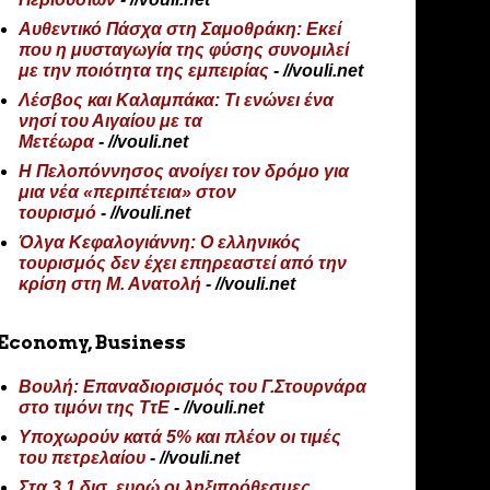
Αυθεντικό Πάσχα στη Σαμοθράκη: Εκεί
που η μυσταγωγία της φύσης συνομιλεί
με την ποιότητα της εμπειρίας
- //vouli.net
Λέσβος και Καλαμπάκα: Τι ενώνει ένα
νησί του Αιγαίου με τα
Μετέωρα
- //vouli.net
Η Πελοπόννησος ανοίγει τον δρόμο για
μια νέα «περιπέτεια» στον
τουρισμό
- //vouli.net
Όλγα Κεφαλογιάννη: Ο ελληνικός
τουρισμός δεν έχει επηρεαστεί από την
κρίση στη Μ. Ανατολή
- //vouli.net
Economy, Business
Βουλή: Επαναδιορισμός του Γ.Στουρνάρα
στο τιμόνι της ΤτΕ
- //vouli.net
Υποχωρούν κατά 5% και πλέον οι τιμές
του πετρελαίου
- //vouli.net
Στα 3,1 δισ. ευρώ οι ληξιπρόθεσμες