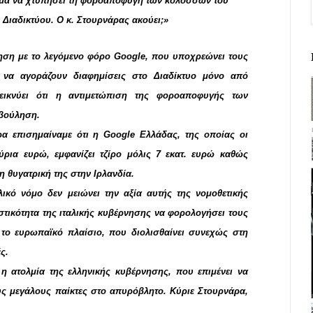
ολμά να χτυπήσει τη φοροαποφυγή των κολοσσών του
Διαδικτύου. Ο κ. Στουρνάρας ακούει;»
νηση με το λεγόμενο φόρο
Google
, που υποχρεώνει τους
ς να αγοράζουν διαφημίσεις στο Διαδίκτυο μόνο από
δεικνύει ότι η αντιμετώπιση της φοροαποφυγής των
 βούληση.
ρα επισημαίναμε ότι η
Google
Ελλάδας, της οποίας οι
ύρια ευρώ, εμφανίζει τζίρο μόλις 7 εκατ. ευρώ καθώς
η θυγατρική της στην Ιρλανδία.
λικό νόμο δεν μειώνει την αξία αυτής της νομοθετικής
στικότητα της ιταλικής κυβέρνησης να φορολογήσει τους
το ευρωπαϊκό πλαίσιο, που διολισθαίνει συνεχώς στη
ς.
 η ατολμία της ελληνικής κυβέρνησης, που επιμένει να
ους μεγάλους παίκτες στο απυρόβλητο. Κύριε Στουρνάρα,