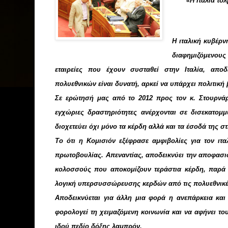
«Η Ιταλία τ
Η ιταλική κυβέρ
διαφημιζόμενου
εταιρείες που έχουν συσταθεί στην Ιταλία, απο
πολυεθνικών είναι δυνατή, αρκεί να υπάρχει πολιτική
Σε ερώτησή μας από το 2012 προς τον κ. Στουρνά
εγχώριες δραστηριότητες ανέρχονται σε δισεκατομμ
διοχετεύει όχι μόνο τα κέρδη αλλά και τα έσοδά της στ
Το ότι η Κομισιόν εξέφρασε αμφιβολίες για τον ιτα
πρωτοβουλίας. Απεναντίας, αποδεικνύει την αποφασι
κολοσσούς που αποκομίζουν τεράστια κέρδη, παρά 
λογική υπερσυσσώρευσης κερδών από τις πολυεθνικέ
Αποδεικνύεται για άλλη μια φορά η ανεπάρκεια και
φορολογεί τη χειμαζόμενη κοινωνία και να αφήνει τ
ιδού πεδίο δόξης λαμπρόν.