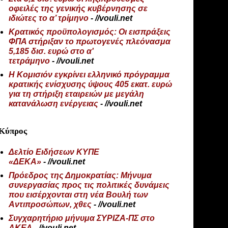
οφειλές της γενικής κυβέρνησης σε
ιδιώτες το α’ τρίμηνο
- //vouli.net
Κρατικός προϋπολογισμός: Οι εισπράξεις
ΦΠΑ στήριξαν το πρωτογενές πλεόνασμα
5,185 δισ. ευρώ στο α'
τετράμηνο
- //vouli.net
Η Κομισιόν εγκρίνει ελληνικό πρόγραμμα
κρατικής ενίσχυσης ύψους 405 εκατ. ευρώ
για τη στήριξη εταιρειών με μεγάλη
κατανάλωση ενέργειας
- //vouli.net
Κύπρος
Δελτίο Ειδήσεων ΚΥΠΕ
«ΔΕΚΑ»
- //vouli.net
Πρόεδρος της Δημοκρατίας: Μήνυμα
συνεργασίας προς τις πολιτικές δυνάμεις
που εισέρχονται στη νέα Βουλή των
Αντιπροσώπων, χθες
- //vouli.net
Συγχαρητήριο μήνυμα ΣΥΡΙΖΑ-ΠΣ στο
ΑΚΕΛ
- //vouli.net