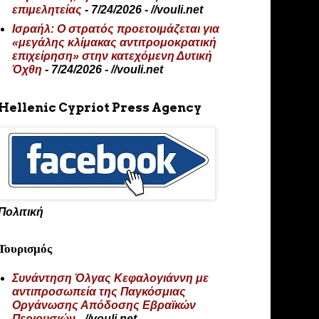
επιμελητείας
- 7/24/2026
- //vouli.net
Ισραήλ: Ο στρατός προετοιμάζεται για
«μεγάλης κλίμακας αντιτρομοκρατική
επιχείρηση» στην κατεχόμενη Δυτική
Όχθη
- 7/24/2026
- //vouli.net
Hellenic Cypriot Press Agency
Πολιτική
Τουρισμός
Συνάντηση Όλγας Κεφαλογιάννη με
αντιπροσωπεία της Παγκόσμιας
Οργάνωσης Απόδοσης Εβραϊκών
Περιουσιών
- //vouli.net