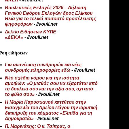
Βουλευτικές Εκλογές 2026 – Δήλωση
Γενικού Εφόρου Εκλογών δρος Ελίκκου
Ηλία για το τελικό ποσοστό προσέλευσης
ψηφοφόρων
- //vouli.net
Δελτίο Ειδήσεων ΚΥΠΕ
«ΔΕΚΑ»
- //vouli.net
Ροή ειδήσεων
Για ανανέωση συνδρομών και νέες
συνδρομές,πληροφορίες εδώ
- //vouli.net
Νέο σχέδιο νόμου για την ισότητα
αμοιβών: «Ο μισθός σου να εξαρτάται από
τη δουλειά σου και την αξία σου, όχι από
το φύλο σου»
- //vouli.net
Η Μαρία Καρυστιανού κατέθεσε στην
Εισαγγελία του Αρείου Πάγου την ιδρυτική
διακήρυξη του κόμματος «Ελπίδα για τη
Δημοκρατία»
- //vouli.net
Π. Μαρινάκης: Ο κ. Τσίπρας, ο