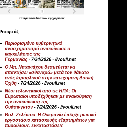
Τα
πρωτοσέλιδα
των
εφημερίδων
Ρεπορτάζ
Περιορισμένο κυβερνητικό
ανασχηματισμό ανακοίνωσε ο
καγκελάριος της
Γερμανίας
- 7/24/2026
- //vouli.net
Ο Μπ. Νετανιάχου δεσμεύεται να
απαντήσει «σθεναρά» μετά τον θάνατο
ενός Ισραηλινού στην κατεχόμενη Δυτική
Όχθη
- 7/24/2026
- //vouli.net
Νέοι τελωνειακοί από τις ΗΠΑ: Οι
Ευρωπαίοι υποδέχθηκαν με ανακούφιση
την ανακοίνωση της
Ουάσινγκτον
- 7/24/2026
- //vouli.net
Βολ. Ζελένσκι: Η Ουκρανία έπληξε ρωσικό
εργοστάσιο κατασκευής εξαρτημάτων για
πυραύλους, εγκαταστάσεις